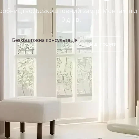
робництво. Безкоштовний замір. Монтаж під 
10 днів.
Безкоштовна консультація
Наші послуги