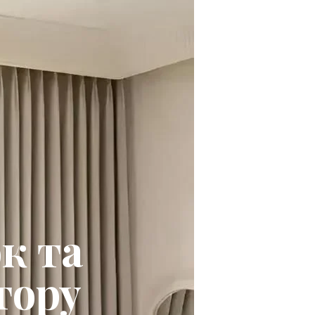
к та
тору