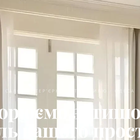
САЛОН ІНТЕР'ЄРНОГО ТЕКСТИЛЮ · ОДЕСА
орюємо затишо
ль вашого прос